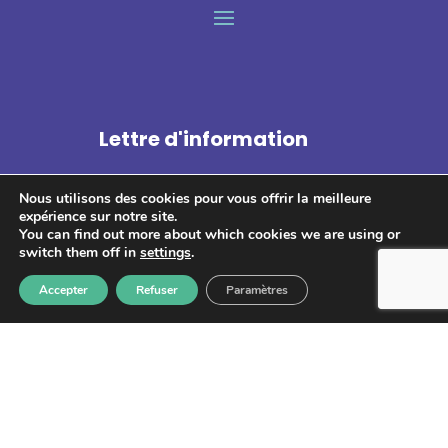
Lettre d'information
Nous utilisons des cookies pour vous offrir la meilleure
expérience sur notre site.
You can find out more about which cookies we are using or
switch them off in
settings
.
S'abonner
Accepter
Refuser
Paramètres
Les informations recueillies à partir de ce formulaire sont
enregistrées et transmises à GPS pour le traitement de votre
message. Aucun autre traitement ne sera effectué avec mes
informations. Vous disposez d'un droit d'accès, de rectification et
d'opposition aux données vous concernant. Vous pouvez vous
désinscrire en accédant au
formulaire de gestion des données
personnelles.