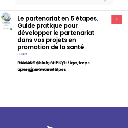
Le partenariat en 5 étapes.
+
Guide pratique pour
développer le partenariat
dans vos projets en
promotion de la santé
Guides
HAMANT Chloé
Pour aller plus loin : https://guide-
,
SUPIOT Lucie
,
Ireps
auvergne-rhône-alpes
up.org/partenariat/