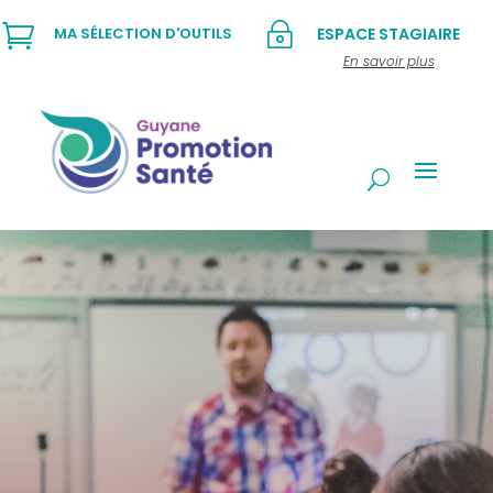

~
MA SÉLECTION D'OUTILS
ESPACE STAGIAIRE
En savoir plus