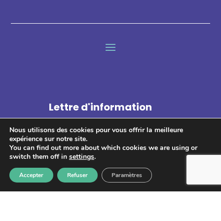
Lettre d'information
Nous utilisons des cookies pour vous offrir la meilleure
expérience sur notre site.
You can find out more about which cookies we are using or
switch them off in
settings
.
S'abonner
Accepter
Refuser
Paramètres
Les informations recueillies à partir de ce formulaire sont
enregistrées et transmises à GPS pour le traitement de votre
message. Aucun autre traitement ne sera effectué avec mes
informations. Vous disposez d'un droit d'accès, de rectification et
d'opposition aux données vous concernant. Vous pouvez vous