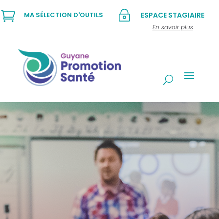

~
MA SÉLECTION D'OUTILS
ESPACE STAGIAIRE
En savoir plus