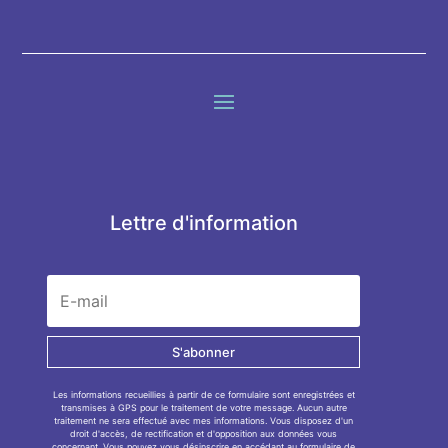
Lettre d'information
S'abonner
Les informations recueillies à partir de ce formulaire sont enregistrées et
transmises à GPS pour le traitement de votre message. Aucun autre
traitement ne sera effectué avec mes informations. Vous disposez d'un
droit d'accès, de rectification et d'opposition aux données vous
concernant. Vous pouvez vous désinscrire en accédant au
formulaire de