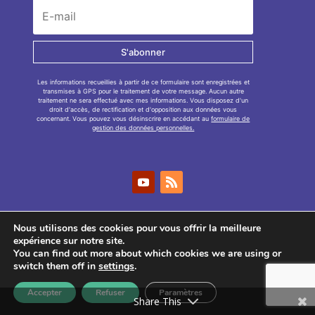
S'abonner
Les informations recueillies à partir de ce formulaire sont enregistrées et
transmises à GPS pour le traitement de votre message. Aucun autre
traitement ne sera effectué avec mes informations. Vous disposez d'un
droit d'accès, de rectification et d'opposition aux données vous
concernant. Vous pouvez vous désinscrire en accédant au
formulaire de
gestion des données personnelles.
Nous utilisons des cookies pour vous offrir la meilleure
expérience sur notre site.
You can find out more about which cookies we are using or
GPS
2026
– Tous droits réservés –
Mentions
switch them off in
settings
.
légales
–
Politique de confidentialité
Accepter
Refuser
Paramètres
Share This
M