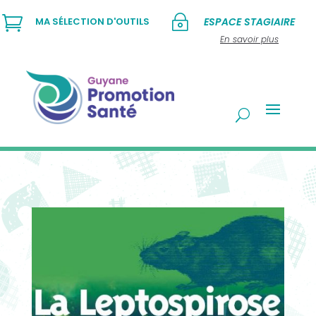

~
MA SÉLECTION D'OUTILS
ESPACE STAGIAIRE
En savoir plus