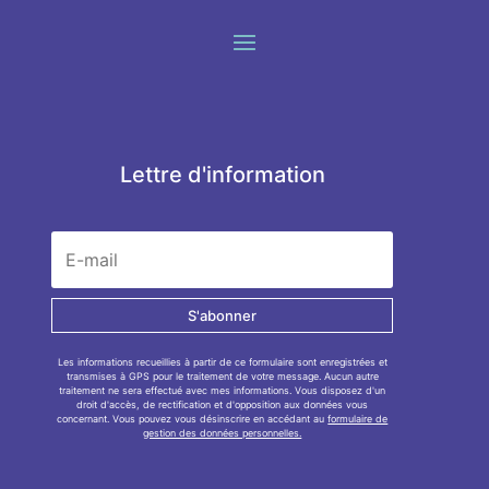
Lettre d'information
S'abonner
Les informations recueillies à partir de ce formulaire sont enregistrées et
transmises à GPS pour le traitement de votre message. Aucun autre
traitement ne sera effectué avec mes informations. Vous disposez d'un
droit d'accès, de rectification et d'opposition aux données vous
concernant. Vous pouvez vous désinscrire en accédant au
formulaire de
gestion des données personnelles.