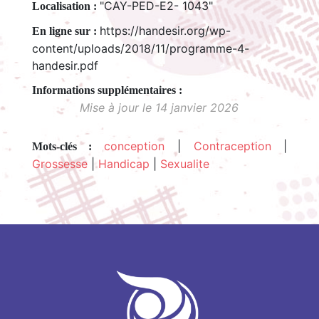
"CAY-PED-E2- 1043"
Localisation :
https://handesir.org/wp-
En ligne sur :
content/uploads/2018/11/programme-4-
handesir.pdf
Mise à jour le 14 janvier 2026
conception
|
Contraception
|
Mots-clés :
Grossesse
|
Handicap
|
Sexualite