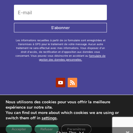
S'abonner
Les informations recueillies à partir de ce formulaire sont enregistrées et
transmises à GPS pour le traitement de votre message. Aucun autre
traitement ne sera effectué avec mes informations. Vous disposez d'un
droit d'accès, de rectification et d'opposition aux données vous
concernant. Vous pouvez vous désinscrire en accédant au
formulaire de
gestion des données personnelles.
Nous utilisons des cookies pour vous offrir la meilleure
expérience sur notre site.
You can find out more about which cookies we are using or
GPS
2026
– Tous droits réservés –
Mentions
switch them off in
settings
.
légales
–
Politique de confidentialité
Accepter
Refuser
Paramètres
Share This