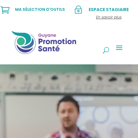

~
MA SÉLECTION D'OUTILS
ESPACE STAGIAIRE
En savoir plus