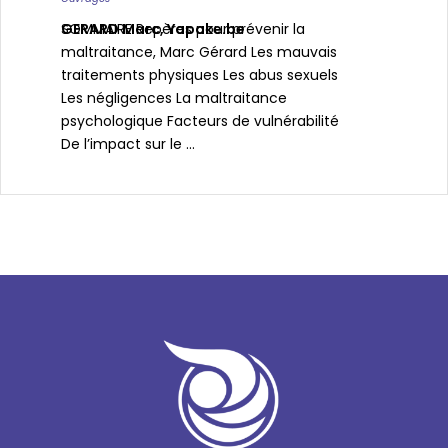
GERARD Marc
SOMMAIRE Repères pour prévenir la
,
Yapake.be
maltraitance, Marc Gérard Les mauvais
traitements physiques Les abus sexuels
Les négligences La maltraitance
psychologique Facteurs de vulnérabilité
De l’impact sur le ...