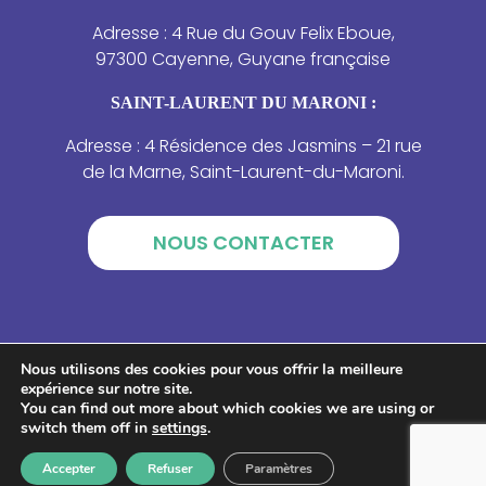
Adresse : 4 Rue du Gouv Felix Eboue,
97300 Cayenne, Guyane française
SAINT-LAURENT DU MARONI :
Adresse : 4 Résidence des Jasmins – 21 rue
de la Marne, Saint-Laurent-du-Maroni.
NOUS CONTACTER
Nous utilisons des cookies pour vous offrir la meilleure
expérience sur notre site.
You can find out more about which cookies we are using or
switch them off in
settings
.
Accepter
Refuser
Paramètres