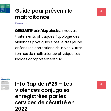
Guide pour prévenir la
+
maltraitance
Ouvrages
GERARD Marc
SOMMAIRE Introduction Les mauvais
,
Yapake.be
traitements physiques Typologie des
violences physiques Chez le très jeune
enfant Les corrections abusives Autres
formes de maltraitance physique Les
indices comportementaux ...
Info Rapide n°28 – Les
+
violences conjugales
enregistrées par les
services de sécurité en
2022