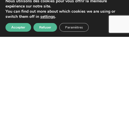
Nous utilisons des cookies pour vous offrir la meilleure
expérience sur notre site.
You can find out more about which cookies we are using or
switch them off in
settings
.
Accepter
Refuser
Paramètres
S'abonner
Les informations recueillies à partir de ce formulaire sont
enregistrées et transmises à GPS pour le traitement de votre
message. Aucun autre traitement ne sera effectué avec mes
informations. Vous disposez d'un droit d'accès, de rectification et
d'opposition aux données vous concernant. Vous pouvez vous
désinscrire en accédant au
formulaire de gestion des données
personnelles.
GPS
2026
– Tous droits réservés –
Mentions