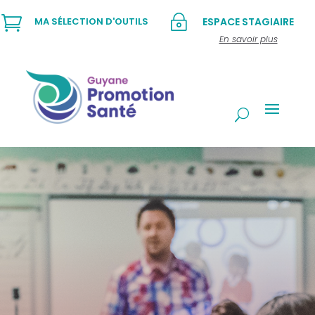

~
MA SÉLECTION D'OUTILS
ESPACE STAGIAIRE
En savoir plus