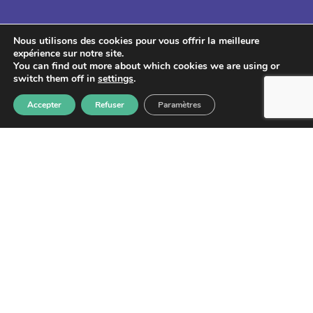
Lettre d'information
Nous utilisons des cookies pour vous offrir la meilleure
expérience sur notre site.
You can find out more about which cookies we are using or
switch them off in
settings
.
Accepter
Refuser
Paramètres
S'abonner
Les informations recueillies à partir de ce formulaire sont
enregistrées et transmises à GPS pour le traitement de votre
message. Aucun autre traitement ne sera effectué avec mes
informations. Vous disposez d'un droit d'accès, de rectification et
d'opposition aux données vous concernant. Vous pouvez vous
désinscrire en accédant au
formulaire de gestion des données
personnelles.