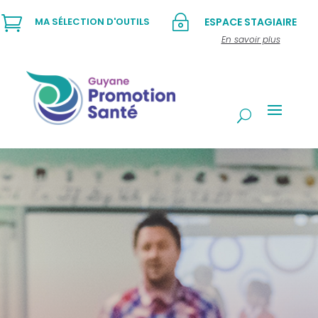

~
MA SÉLECTION D'OUTILS
ESPACE STAGIAIRE
En savoir plus