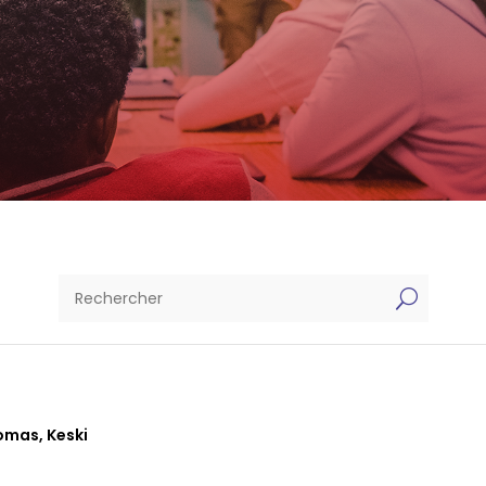
U
homas
,
Keski