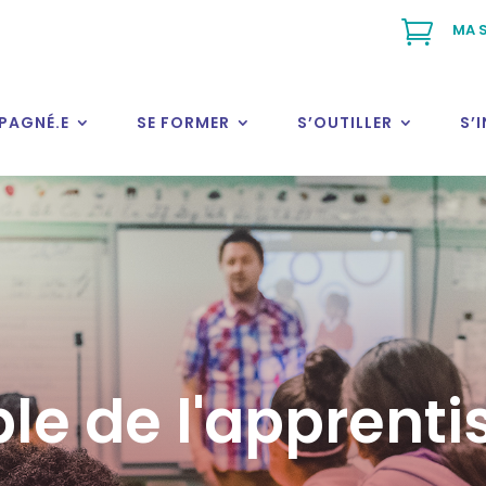

MA S
PAGNÉ.E
SE FORMER
S’OUTILLER
S’
le de l'apprent