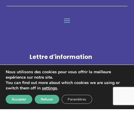
Lettre d'information
Nous utilisons des cookies pour vous offrir la meilleure
expérience sur notre site.
You can find out more about which cookies we are using or
switch them off in
settings
.
S'abonner
Accepter
Refuser
Paramètres
Les informations recueillies à partir de ce formulaire sont
enregistrées et transmises à GPS pour le traitement de votre
message. Aucun autre traitement ne sera effectué avec mes
informations. Vous disposez d'un droit d'accès, de rectification et
d'opposition aux données vous concernant. Vous pouvez vous
désinscrire en accédant au
formulaire de gestion des données
personnelles.