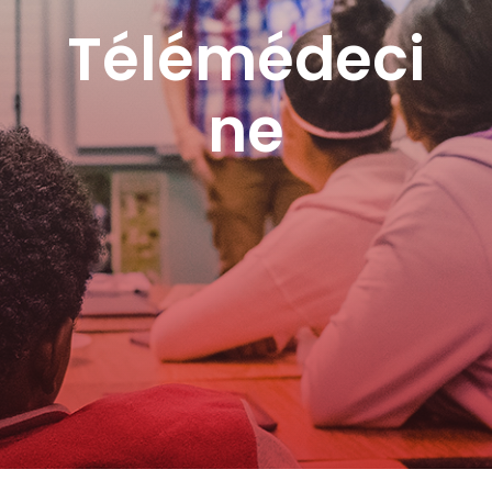
Télémédeci
ne