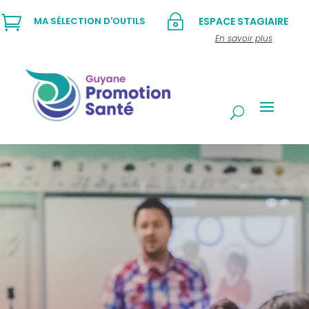

~
MA SÉLECTION D'OUTILS
ESPACE STAGIAIRE
En savoir plus