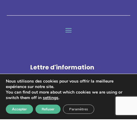
Lettre d'information
Nous utilisons des cookies pour vous offrir la meilleure
expérience sur notre site.
You can find out more about which cookies we are using or
switch them off in
settings
.
S'abonner
Accepter
Refuser
Paramètres
Les informations recueillies à partir de ce formulaire sont
enregistrées et transmises à GPS pour le traitement de votre
message. Aucun autre traitement ne sera effectué avec mes
informations. Vous disposez d'un droit d'accès, de rectification et
d'opposition aux données vous concernant. Vous pouvez vous