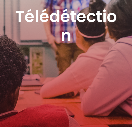
Télédétectio
n