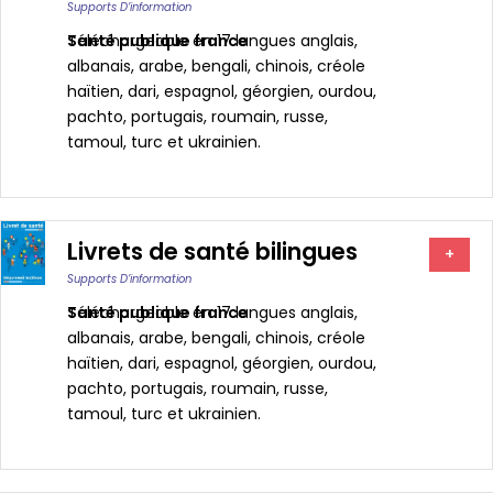
Supports D’information
Santé publique france
Téléchargeable en 17 langues anglais,
albanais, arabe, bengali, chinois, créole
haïtien, dari, espagnol, géorgien, ourdou,
pachto, portugais, roumain, russe,
tamoul, turc et ukrainien.
Livrets de santé bilingues
+
Supports D’information
Santé publique france
Téléchargeable en 17 langues anglais,
albanais, arabe, bengali, chinois, créole
haïtien, dari, espagnol, géorgien, ourdou,
pachto, portugais, roumain, russe,
tamoul, turc et ukrainien.