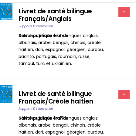
Livret de santé bilingue
+
Français/Anglais
Supports D’information
Santé publique france
Téléchargeable en 17 langues anglais,
albanais, arabe, bengali, chinois, créole
haïtien, dari, espagnol, géorgien, ourdou,
pachto, portugais, roumain, russe,
tamoul, turc et ukrainien.
Livret de santé bilingue
+
Français/Créole haïtien
Supports D’information
Santé publique france
Téléchargeable en 17 langues anglais,
albanais, arabe, bengali, chinois, créole
haïtien, dari, espagnol, géorgien, ourdou,