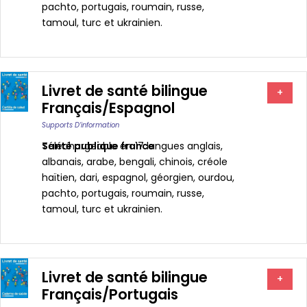
pachto, portugais, roumain, russe,
tamoul, turc et ukrainien.
Livret de santé bilingue
+
Français/Espagnol
Supports D’information
Santé publique france
Téléchargeable en 17 langues anglais,
albanais, arabe, bengali, chinois, créole
haïtien, dari, espagnol, géorgien, ourdou,
pachto, portugais, roumain, russe,
tamoul, turc et ukrainien.
Livret de santé bilingue
+
Français/Portugais