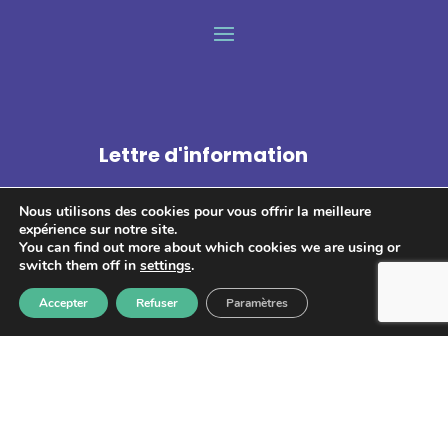
Lettre d'information
Nous utilisons des cookies pour vous offrir la meilleure
expérience sur notre site.
You can find out more about which cookies we are using or
switch them off in
settings
.
S'abonner
Accepter
Refuser
Paramètres
Les informations recueillies à partir de ce formulaire sont
enregistrées et transmises à GPS pour le traitement de votre
message. Aucun autre traitement ne sera effectué avec mes
informations. Vous disposez d'un droit d'accès, de rectification et
d'opposition aux données vous concernant. Vous pouvez vous
désinscrire en accédant au
formulaire de gestion des données
personnelles.