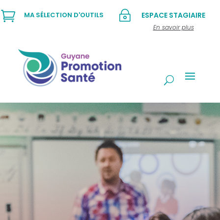

~
MA SÉLECTION D'OUTILS
ESPACE STAGIAIRE
En savoir plus