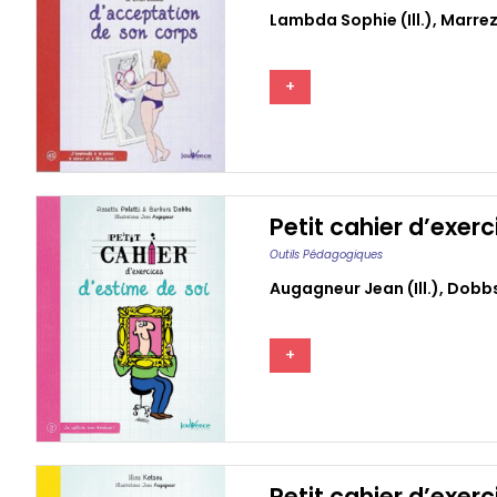
Lambda Sophie (ill.)
,
Marrez
+
Petit cahier d’exerc
Outils Pédagogiques
Augagneur Jean (ill.)
,
Dobbs
+
Petit cahier d’exer