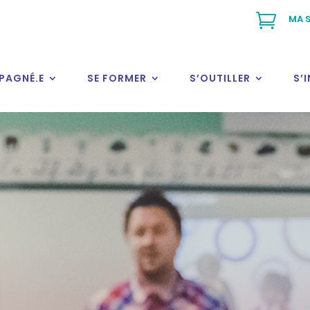

MA S
PAGNÉ.E
SE FORMER
S’OUTILLER
S’