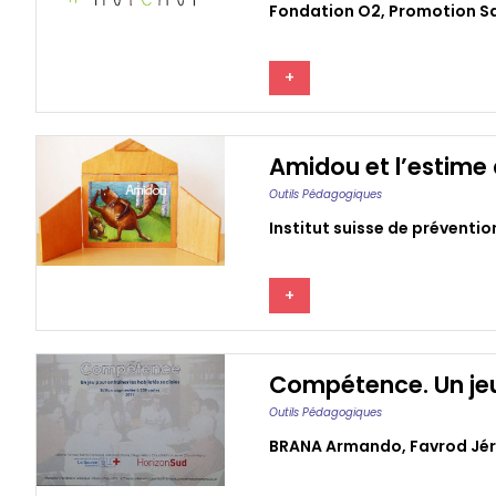
Fondation O2
,
Promotion Sa
+
Amidou et l’estime 
Outils Pédagogiques
Institut suisse de préventio
+
Compétence. Un jeu 
Outils Pédagogiques
BRANA Armando
,
Favrod Jé