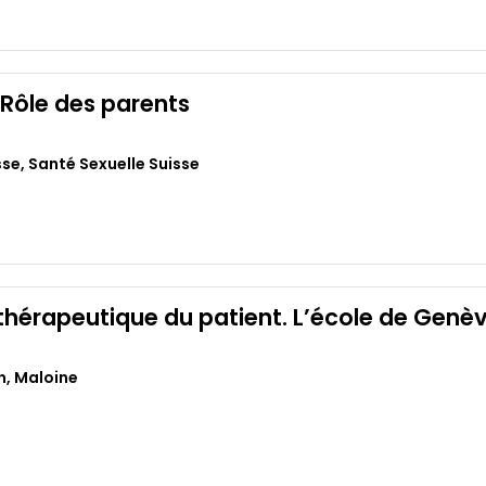
 Rôle des parents
sse
,
Santé Sexuelle Suisse
thérapeutique du patient. L’école de Genè
n
,
Maloine