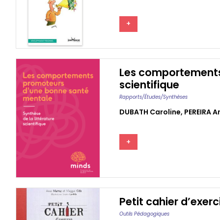
+
Les comportements 
scientifique
Rapports/études/synthèses
DUBATH Caroline
,
PEREIRA A
+
Petit cahier d’exer
Outils Pédagogiques