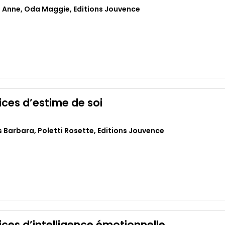
 Anne
,
Oda Maggie
,
Editions Jouvence
ices d’estime de soi
 Barbara
,
Poletti Rosette
,
Editions Jouvence
cices d’intelligence émotionnelle