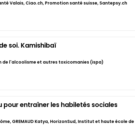
nté Valais
,
Ciao.ch
,
Promotion santé suisse
,
Santepsy.ch
de soi. Kamishibaï
n de l'alcoolisme et autres toxicomanies (ispa)
pour entraîner les habiletés sociales
rôme
,
GREMAUD Katya
,
HorizonSud
,
Institut et haute école d