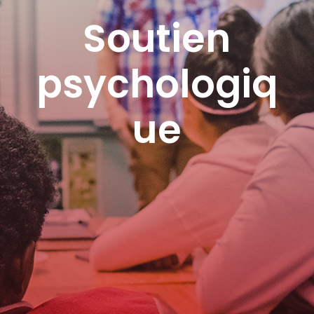
Soutien
psychologiq
ue