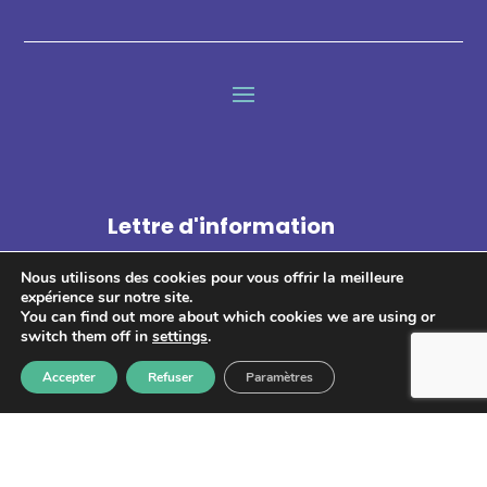
Lettre d'information
Nous utilisons des cookies pour vous offrir la meilleure
expérience sur notre site.
You can find out more about which cookies we are using or
switch them off in
settings
.
S'abonner
Accepter
Refuser
Paramètres
Les informations recueillies à partir de ce formulaire sont
enregistrées et transmises à GPS pour le traitement de votre
message. Aucun autre traitement ne sera effectué avec mes
informations. Vous disposez d'un droit d'accès, de rectification et
d'opposition aux données vous concernant. Vous pouvez vous
désinscrire en accédant au
formulaire de gestion des données