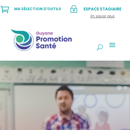

~
MA SÉLECTION D'OUTILS
ESPACE STAGIAIRE
En savoir plus