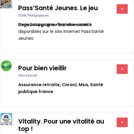
Pass’Santé Jeunes. Le jeu
+
Outils Pédagogiques
Ireps bourgogne-franche-comté
Ce jeu s’appuie sur les ressources
disponibles sur le site Internet Pass’Santé
Jeunes.
Pour bien vieillir
+
Sites Internet
Assurance retraite
,
Cnracl
,
Msa
,
Santé
publique france
Vitality. Pour une vitalité au
+
top !