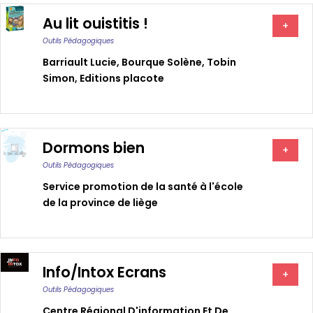
Au lit ouistitis !
+
Outils Pédagogiques
Barriault Lucie
,
Bourque Solène
,
Tobin
Simon
,
Editions placote
Dormons bien
+
Outils Pédagogiques
Service promotion de la santé à l'école
de la province de liège
Info/Intox Ecrans
+
Outils Pédagogiques
Centre Régional D'information Et De