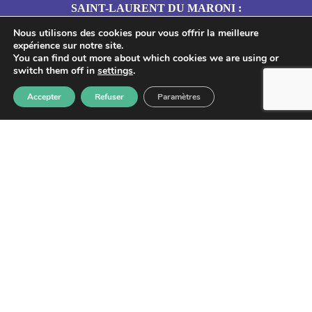
SAINT-LAURENT DU MARONI :
Nous utilisons des cookies pour vous offrir la meilleure
Adresse : 4 Résidence des Jasmins – 21 rue
expérience sur notre site.
de la Marne, Saint-Laurent-du-Maroni.
You can find out more about which cookies we are using or
switch them off in
settings
.
NOUS CONTACTER
Accepter
Refuser
Paramètres
Lettre d'information