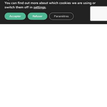
You can find out more about which cookies we are using or
switch them off in
settings
.
Accepter
Refuser
Paramètres
S'abonner
Les informations recueillies à partir de ce formulaire sont
enregistrées et transmises à GPS pour le traitement de votre
message. Aucun autre traitement ne sera effectué avec mes
informations. Vous disposez d'un droit d'accès, de rectification et
d'opposition aux données vous concernant. Vous pouvez vous
désinscrire en accédant au
formulaire de gestion des données
personnelles.
GPS
2026
– Tous droits réservés –
Mentions
légales
–
Politique de confidentialité