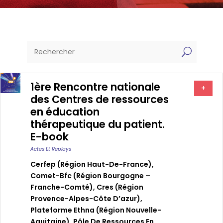
U
1ère Rencontre nationale
+
des Centres de ressources
en éducation
thérapeutique du patient.
E-book
Actes Et Replays
Cerfep (région Haut-De-France)
,
Comet-Bfc (région Bourgogne –
Franche-Comté)
,
Cres (région
Provence-Alpes-Côte D’azur)
,
Plateforme Ethna (région Nouvelle-
Aquitaine)
,
Pôle De Ressources En