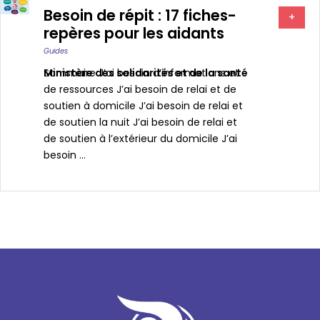
Besoin de répit : 17 fiches-
+
repères pour les aidants
Guides
Ministère des solidarités et de la santé
Sommaire J’ai besoin d’informations et
de ressources J’ai besoin de relai et de
soutien à domicile J’ai besoin de relai et
de soutien la nuit J’ai besoin de relai et
de soutien à l’extérieur du domicile J’ai
besoin ...