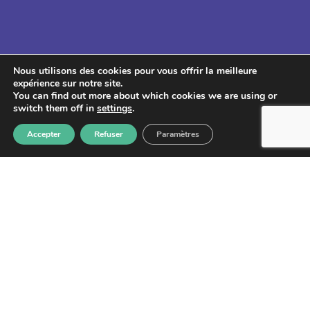
Nous utilisons des cookies pour vous offrir la meilleure
Lettre d'information
expérience sur notre site.
You can find out more about which cookies we are using or
switch them off in
settings
.
Accepter
Refuser
Paramètres
S'abonner
Les informations recueillies à partir de ce formulaire sont
enregistrées et transmises à GPS pour le traitement de votre
message. Aucun autre traitement ne sera effectué avec mes
informations. Vous disposez d'un droit d'accès, de rectification et
d'opposition aux données vous concernant. Vous pouvez vous
désinscrire en accédant au
formulaire de gestion des données
personnelles.