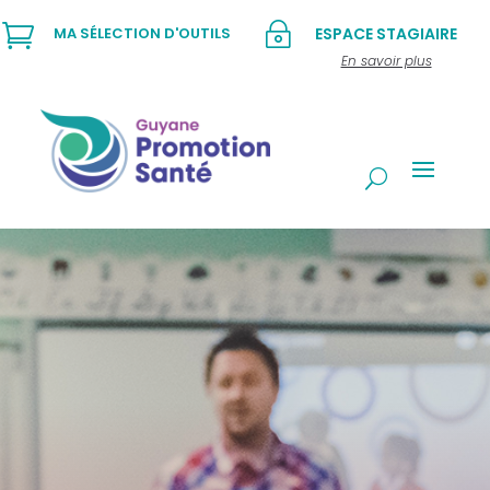

~
MA SÉLECTION D'OUTILS
ESPACE STAGIAIRE
En savoir plus