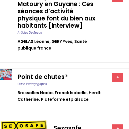
Matoury en Guyane : Ces
séances d’activité
physique font du bien aux
habitants [Interview]
Articles De Revue
AGELAS Léonne
,
GERY Yves
,
Santé
publique france
Point de chutes®
+
Outils Pédagogiques
Bressolles Nadia
,
Franck Isabelle
,
Herdt
Catherine
,
Plateforme etp alsace
Sexosafe
+