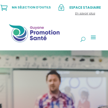

~
MA SÉLECTION D'OUTILS
ESPACE STAGIAIRE
En savoir plus