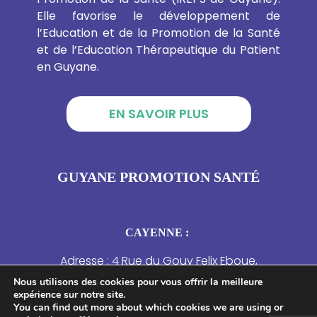
Elle favorise le développement de
l’Education et de la Promotion de la Santé
et de l’Education Thérapeutique du Patient
en Guyane.
EN SAVOIR PLUS
GUYANE PROMOTION SANTÉ
CAYENNE :
Adresse : 4 Rue du Gouv Felix Eboue,
97300 Cayenne, Guyane française
Nous utilisons des cookies pour vous offrir la meilleure
expérience sur notre site.
SAINT-LAURENT DU MARONI :
You can find out more about which cookies we are using or