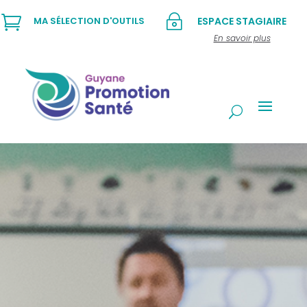

~
MA SÉLECTION D'OUTILS
ESPACE STAGIAIRE
En savoir plus