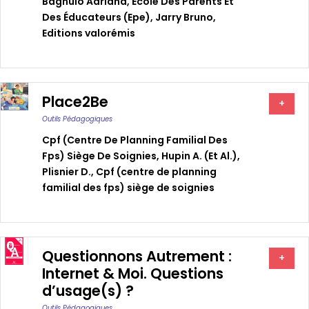
Bagnulo Adriana
,
Ecole Des Parents Et
Des Éducateurs (epe)
,
Jarry Bruno
,
Editions valorémis
Place2Be
+
Outils Pédagogiques
Cpf (centre De Planning Familial Des
Fps) Siège De Soignies
,
Hupin A. (et Al.)
,
Plisnier D.
,
Cpf (centre de planning
familial des fps) siège de soignies
Questionnons Autrement :
+
Internet & Moi. Questions
d’usage(s) ?
Outils Pédagogiques