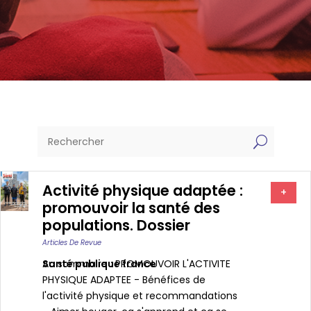
U
Activité physique adaptée :
+
promouvoir la santé des
populations. Dossier
Articles De Revue
Santé publique france
Au sommaire : PROMOUVOIR L'ACTIVITE
PHYSIQUE ADAPTEE - Bénéfices de
l'activité physique et recommandations