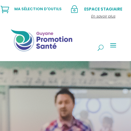

~
MA SÉLECTION D'OUTILS
ESPACE STAGIAIRE
En savoir plus