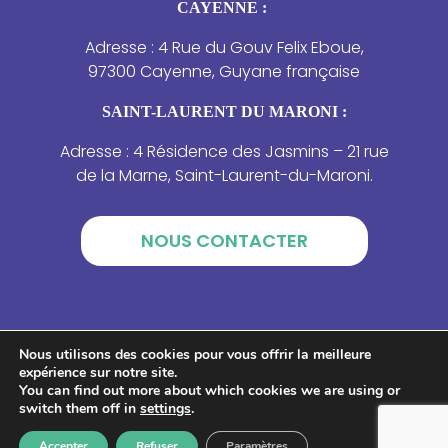
CAYENNE :
Adresse : 4 Rue du Gouv Felix Eboue,
97300 Cayenne, Guyane française
SAINT-LAURENT DU MARONI :
Adresse : 4 Résidence des Jasmins – 21 rue
de la Marne, Saint-Laurent-du-Maroni.
NOUS CONTACTER
Nous utilisons des cookies pour vous offrir la meilleure
expérience sur notre site.
You can find out more about which cookies we are using or
switch them off in
settings
.
Accepter
Refuser
Paramètres