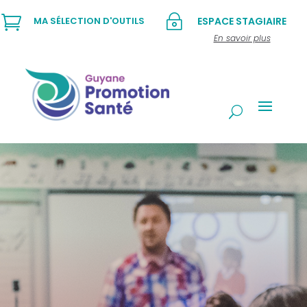

~
MA SÉLECTION D'OUTILS
ESPACE STAGIAIRE
En savoir plus