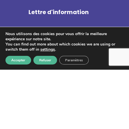
Lettre d'information
Nous utilisons des cookies pour vous offrir la meilleure
expérience sur notre site.
You can find out more about which cookies we are using or
S'abonner
switch them off in
settings
.
Accepter
Refuser
Paramètres
Les informations recueillies à partir de ce formulaire sont
enregistrées et transmises à GPS pour le traitement de votre
message. Aucun autre traitement ne sera effectué avec mes
informations. Vous disposez d'un droit d'accès, de rectification et
d'opposition aux données vous concernant. Vous pouvez vous
désinscrire en accédant au
formulaire de gestion des données
personnelles.