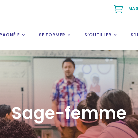

MA S
PAGNÉ.E
SE FORMER
S’OUTILLER
S’
Sage-femme