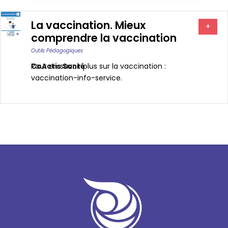
La vaccination. Mieux
+
comprendre la vaccination
Outils Pédagogiques
CoActis Santé
Pour en savoir plus sur la vaccination :
vaccination-info-service.