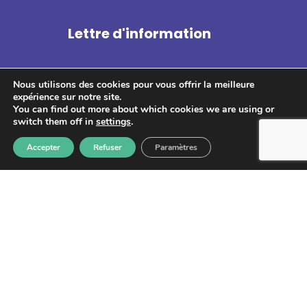
Lettre d'information
Nous utilisons des cookies pour vous offrir la meilleure
expérience sur notre site.
You can find out more about which cookies we are using or
switch them off in
settings
.
S'abonner
Accepter
Refuser
Paramètres
Les informations recueillies à partir de ce formulaire sont
enregistrées et transmises à GPS pour le traitement de votre
message. Aucun autre traitement ne sera effectué avec mes
informations. Vous disposez d'un droit d'accès, de rectification et
d'opposition aux données vous concernant. Vous pouvez vous
désinscrire en accédant au
formulaire de gestion des données
personnelles.