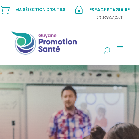

~
MA SÉLECTION D'OUTILS
ESPACE STAGIAIRE
En savoir plus