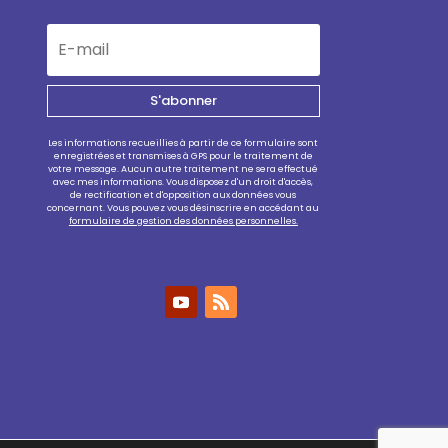
S'abonner
Les informations recueillies à partir de ce formulaire sont
enregistrées et transmises à GPS pour le traitement de
votre message. Aucun autre traitement ne sera effectué
avec mes informations. Vous disposez d'un droit d'accès,
de rectification et d'opposition aux données vous
concernant. Vous pouvez vous désinscrire en accédant au
formulaire de gestion des données personnelles.