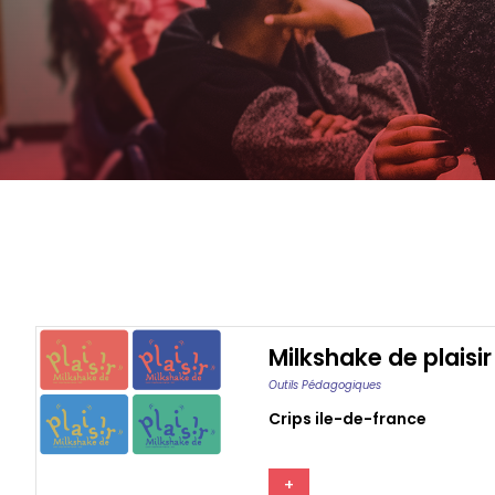
Milkshake de plaisir
Outils Pédagogiques
Crips ile-de-france
+