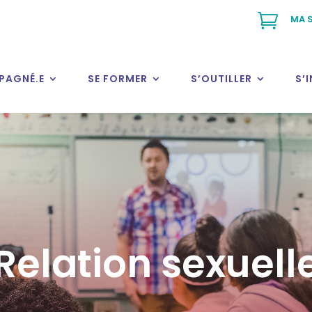

MA S
PAGNÉ.E
SE FORMER
S’OUTILLER
S’
Relation sexuell