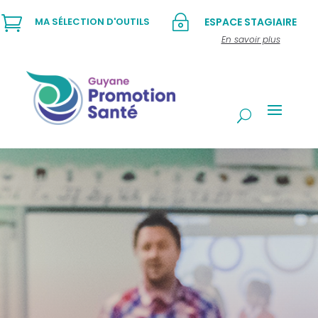

~
MA SÉLECTION D'OUTILS
ESPACE STAGIAIRE
En savoir plus