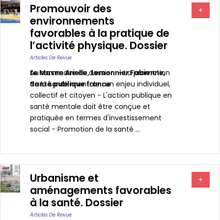
Promouvoir des
+
environnements
favorables à la pratique de
l’activité physique. Dossier
Articles De Revue
Le Masne Arielle
Au sommaire du dossier : - La promotion
,
Lemonnier Fabienne
,
Santé publique france
de la santé mentale : un enjeu individuel,
collectif et citoyen - L'action publique en
santé mentale doit être conçue et
pratiquée en termes d'investissement
social - Promotion de la santé ...
Urbanisme et
+
aménagements favorables
à la santé. Dossier
Articles De Revue