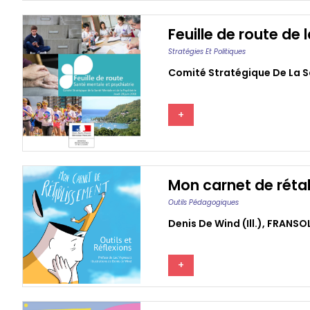
Feuille de route de 
Stratégies Et Politiques
Comité Stratégique De La S
+
Mon carnet de rétab
Outils Pédagogiques
Denis De Wind (ill.)
,
FRANSOL
+