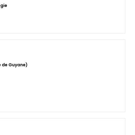
ogie
é de Guyane)