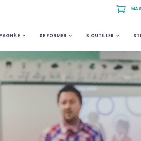

MA S
PAGNÉ.E
SE FORMER
S’OUTILLER
S’