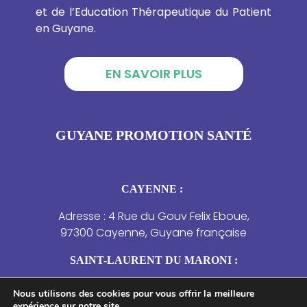
et de l’Education Thérapeutique du Patient
en Guyane.
EN SAVOIR PLUS
GUYANE PROMOTION SANTÉ
CAYENNE :
Adresse : 4 Rue du Gouv Felix Eboue,
97300 Cayenne, Guyane française
SAINT-LAURENT DU MARONI :
Adresse : 4 Résidence des Jasmins – 21 rue
Nous utilisons des cookies pour vous offrir la meilleure
de la Marne, Saint-Laurent-du-Maroni.
expérience sur notre site.