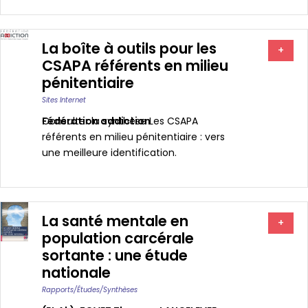
La boîte à outils pour les
+
CSAPA référents en milieu
pénitentiaire
Sites Internet
Fédération addiction
Consulter la synthèse Les CSAPA
référents en milieu pénitentiaire : vers
une meilleure identification.
La santé mentale en
+
population carcérale
sortante : une étude
nationale
Rapports/études/synthèses