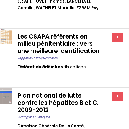
(et Al.)
,
FOVET Thomas
,
LANCELEVEE
Camille
,
WATHELET Marielle
,
F2RSM Psy
Les CSAPA référents en
+
milieu pénitentiaire : vers
une meilleure identification
Rapports/études/synthèses
Fédération addiction
Consulter la Boîte à outils en ligne.
Plan national de lutte
+
contre les hépatites B et C.
2009-2012
Stratégies Et Politiques
Direction Générale De La Santé
,