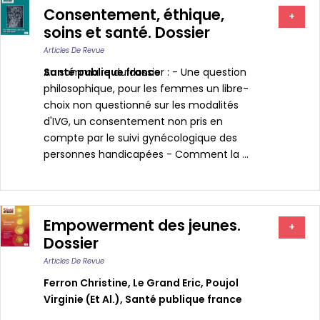
Consentement, éthique,
+
soins et santé. Dossier
Articles De Revue
Santé publique france
Au sommaire du dossier : - Une question
philosophique, pour les femmes un libre-
choix non questionné sur les modalités
d'IVG, un consentement non pris en
compte par le suivi gynécologique des
personnes handicapées - Comment la ...
Empowerment des jeunes.
+
Dossier
Articles De Revue
Ferron Christine
,
Le Grand Eric
,
Poujol
Virginie (et Al.)
,
Santé publique france