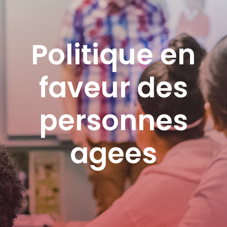
Politique en
faveur des
personnes
agees