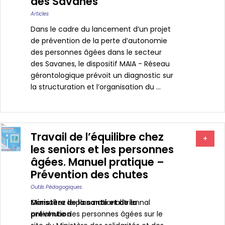
des Savanes
Articles
Dans le cadre du lancement d’un projet
de prévention de la perte d’autonomie
des personnes âgées dans le secteur
des Savanes, le dispositif MAIA - Réseau
gérontologique prévoit un diagnostic sur
la structuration et l’organisation du ...
Travail de l’équilibre chez
+
les seniors et les personnes
âgées. Manuel pratique –
Prévention des chutes
Outils Pédagogiques
Ministère de la santé et de la
Consultez le plan national triennal
prévention
antichute des personnes âgées sur le