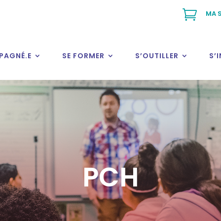

MA S
PAGNÉ.E
SE FORMER
S’OUTILLER
S’
PCH