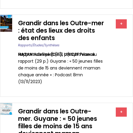
Grandir dans les Outre-mer
+
: état des lieux des droits
des enfants
Rapports/études/synthèses
HAZAN Adeline (dir.)
Rapport complet (183 p.) Synthèse du
,
UNICEF France
rapport (29 p.) Guyane : « 50 jeunes filles
de moins de 15 ans deviennent maman
chaque année » : Podcast 8mn
(13/11/2023)
Grandir dans les Outre-
+
mer. Guyane : « 50 jeunes
filles de moins de 15 ans