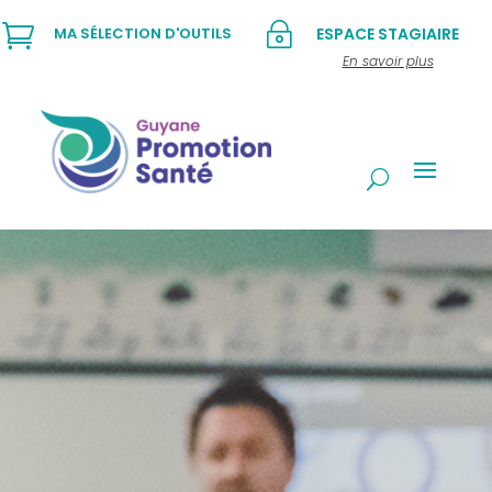

~
MA SÉLECTION D'OUTILS
ESPACE STAGIAIRE
En savoir plus