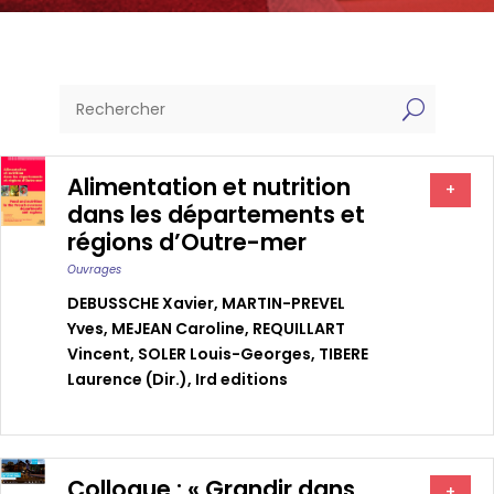
U
Alimentation et nutrition
+
dans les départements et
régions d’Outre-mer
Ouvrages
DEBUSSCHE Xavier
,
MARTIN-PREVEL
Yves
,
MEJEAN Caroline
,
REQUILLART
Vincent
,
SOLER Louis-Georges
,
TIBERE
Laurence (dir.)
,
Ird editions
Colloque : « Grandir dans
+