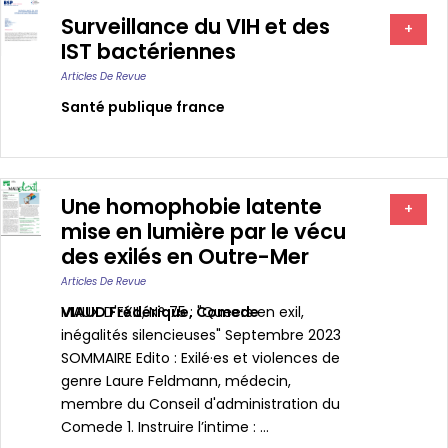
Surveillance du VIH et des
+
IST bactériennes
Articles De Revue
Santé publique france
Une homophobie latente
+
mise en lumière par le vécu
des exilés en Outre-Mer
Articles De Revue
VIAUD Frédérique
MAUX D'EXIL, N° 75 : "Queers en exil,
,
Comede
inégalités silencieuses" Septembre 2023
SOMMAIRE Edito : Exilé·es et violences de
genre Laure Feldmann, médecin,
membre du Conseil d'administration du
Comede 1. Instruire l’intime : ...