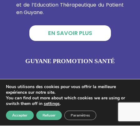
et de l’Education Thérapeutique du Patient
en Guyane.
EN SAVOIR PLUS
GUYANE PROMOTION SANTÉ
CAYENNE :
Nous utilisons des cookies pour vous offrir la meilleure
expérience sur notre site.
Adresse : 4 Rue du Gouv Felix Eboue,
You can find out more about which cookies we are using or
switch them off in
settings
.
97300 Cayenne, Guyane française
Accepter
Refuser
Paramètres
SAINT-LAURENT DU MARONI :
Adresse : 4 Résidence des Jasmins – 21 rue
de la Marne, Saint-Laurent-du-Maroni.