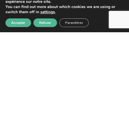
expérience sur notre site.
You can find out more about which cookies we are using or
switch them off in
settings
.
Accepter
Refuser
Paramètres
S'abonner
Les informations recueillies à partir de ce formulaire sont
enregistrées et transmises à GPS pour le traitement de votre
message. Aucun autre traitement ne sera effectué avec mes
informations. Vous disposez d'un droit d'accès, de rectification et
d'opposition aux données vous concernant. Vous pouvez vous
désinscrire en accédant au
formulaire de gestion des données
personnelles.
GPS
2026
– Tous droits réservés –
Mentions
légales
–
Politique de confidentialité