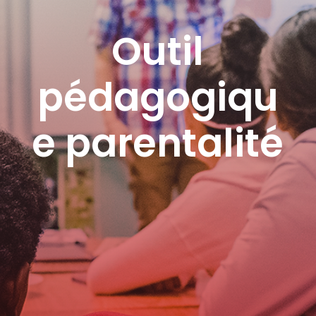
Outil
pédagogiqu
e parentalité