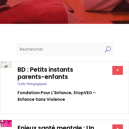
U
BD : Petits instants
+
parents-enfants
Outils Pédagogiques
Fondation Pour L'Enfance
,
StopVEO –
Enfance Sans Violence
Enjeux santé mentale : Un
+