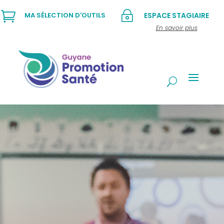

~
MA SÉLECTION D'OUTILS
ESPACE STAGIAIRE
En savoir plus