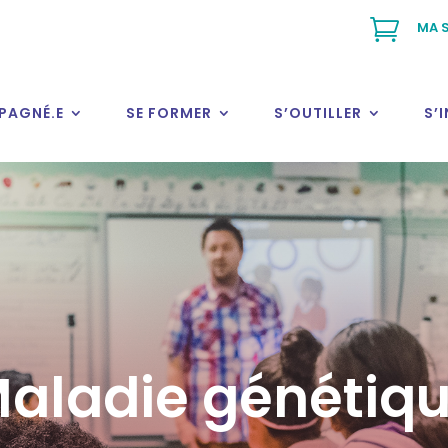

MA S
PAGNÉ.E
SE FORMER
S’OUTILLER
S’
aladie génétiq