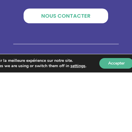
NOUS CONTACTER
Qui sommes-nous ?
 la meilleure expérience sur notre site.
Accepter
s we are using or switch them off in
settings
.
Le centre de ressources
Catalogue de formations
Annuaire des acteurs
 Tous droits réservés –
Mentions légales
–
Politique de co