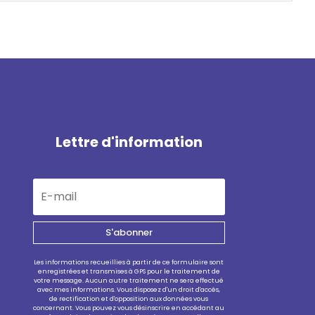
Lettre d'information
S'abonner
Les informations recueillies à partir de ce formulaire sont
enregistrées et transmises à GPS pour le traitement de
votre message. Aucun autre traitement ne sera effectué
avec mes informations. Vous disposez d'un droit d'accès,
de rectification et d'opposition aux données vous
concernant. Vous pouvez vous désinscrire en accédant au