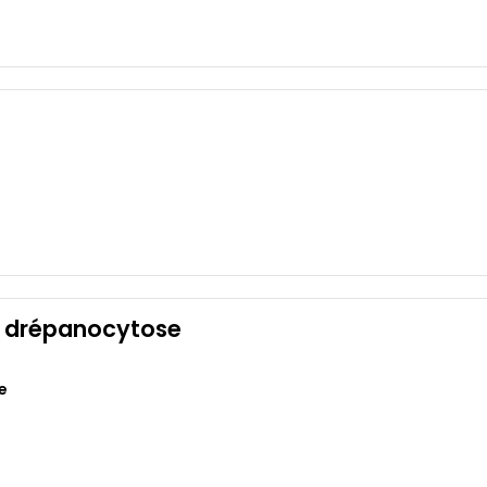
a drépanocytose
e