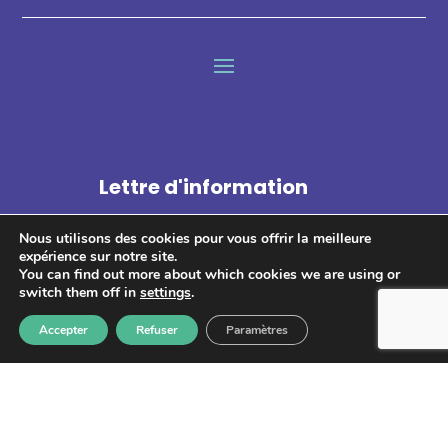
Lettre d'information
Nous utilisons des cookies pour vous offrir la meilleure
expérience sur notre site.
You can find out more about which cookies we are using or
switch them off in
settings
.
S'abonner
Accepter
Refuser
Paramètres
Les informations recueillies à partir de ce formulaire sont
enregistrées et transmises à GPS pour le traitement de votre
message. Aucun autre traitement ne sera effectué avec mes
informations. Vous disposez d'un droit d'accès, de rectification et
d'opposition aux données vous concernant. Vous pouvez vous
désinscrire en accédant au
formulaire de gestion des données
personnelles.