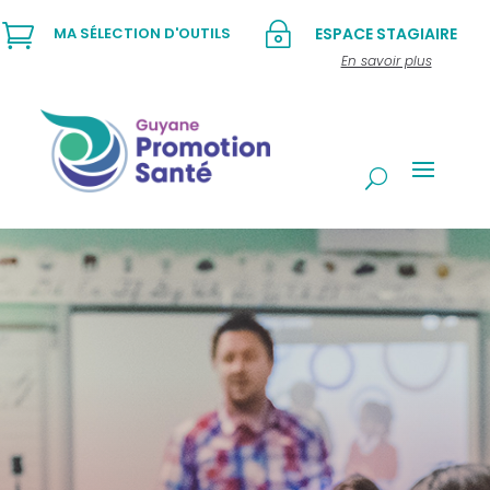

~
MA SÉLECTION D'OUTILS
ESPACE STAGIAIRE
En savoir plus