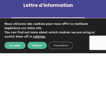
Lettre d'information
Nous utilisons des cookies pour vous offrir la meilleure
expérience sur notre site.
You can find out more about which cookies we are using or
S'abonner
switch them off in
settings
.
Accepter
Refuser
Paramètres
Les informations recueillies à partir de ce formulaire sont
enregistrées et transmises à GPS pour le traitement de votre
message. Aucun autre traitement ne sera effectué avec mes
informations. Vous disposez d'un droit d'accès, de rectification et
d'opposition aux données vous concernant. Vous pouvez vous
désinscrire en accédant au
formulaire de gestion des données
personnelles.