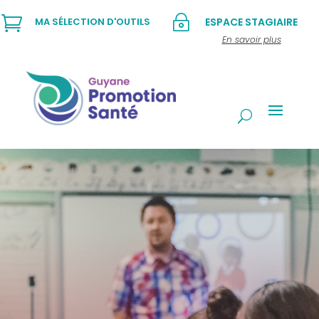

~
MA SÉLECTION D'OUTILS
ESPACE STAGIAIRE
En savoir plus