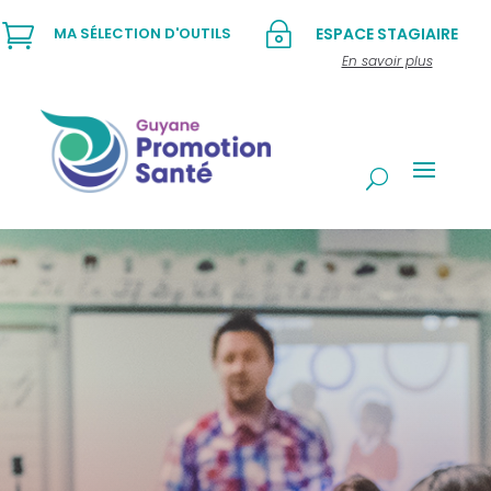

~
MA SÉLECTION D'OUTILS
ESPACE STAGIAIRE
En savoir plus