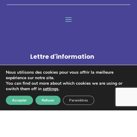
Lettre d'information
Nous utilisons des cookies pour vous offrir la meilleure
expérience sur notre site.
You can find out more about which cookies we are using or
switch them off in
settings
.
S'abonner
Accepter
Refuser
Paramètres
Les informations recueillies à partir de ce formulaire sont
enregistrées et transmises à GPS pour le traitement de votre
message. Aucun autre traitement ne sera effectué avec mes
informations. Vous disposez d'un droit d'accès, de rectification et
d'opposition aux données vous concernant. Vous pouvez vous
désinscrire en accédant au
formulaire de gestion des données
personnelles.