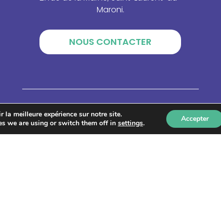
Maroni.
NOUS CONTACTER
 la meilleure expérience sur notre site.
Qui sommes-nous ?
Accepter
s we are using or switch them off in
settings
.
Le centre de ressources
Catalogue de formations
Annuaire des acteurs
 Tous droits réservés –
Mentions légales
–
Politique de co