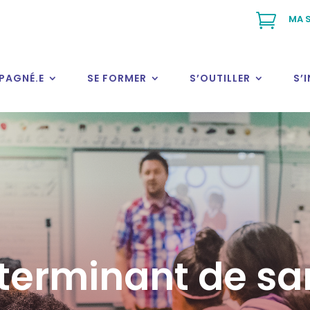

MA S
PAGNÉ.E
SE FORMER
S’OUTILLER
S’
terminant de sa