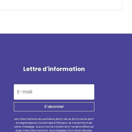
Lettre d'information
S'abonner
Les informations recueillies à partir de ce formulaire sont
enregistrées et transmises à GPS pour le traitement de
votre message. Aucun autre traitement ne sera effectué
avec mes informations. Vous disposez d'un droit d'accès,