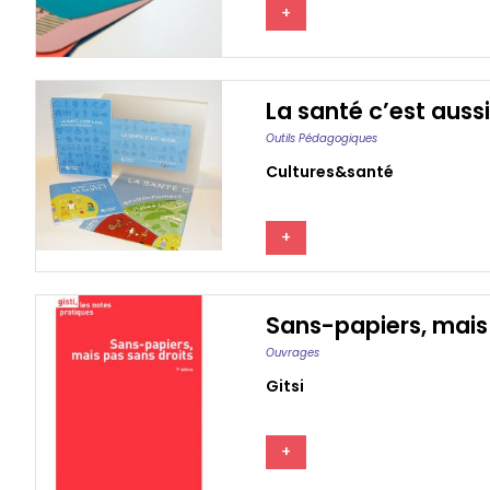
+
La santé c’est auss
Outils Pédagogiques
Cultures&santé
+
Sans-papiers, mais 
Ouvrages
Gitsi
+