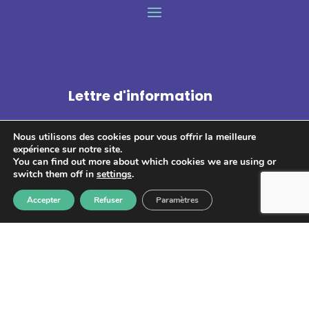
Lettre d'information
Nous utilisons des cookies pour vous offrir la meilleure
expérience sur notre site.
You can find out more about which cookies we are using or
switch them off in
settings
.
S'abonner
Accepter
Refuser
Paramètres
Les informations recueillies à partir de ce formulaire sont
enregistrées et transmises à GPS pour le traitement de votre
message. Aucun autre traitement ne sera effectué avec mes
informations. Vous disposez d'un droit d'accès, de rectification et
d'opposition aux données vous concernant. Vous pouvez vous
désinscrire en accédant au
formulaire de gestion des données
personnelles.