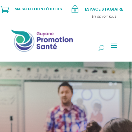

~
MA SÉLECTION D'OUTILS
ESPACE STAGIAIRE
En savoir plus