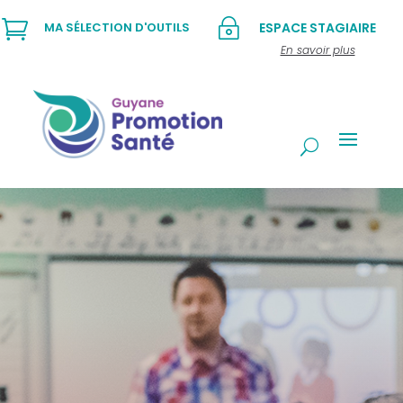

~
MA SÉLECTION D'OUTILS
ESPACE STAGIAIRE
En savoir plus