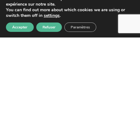
expérience sur notre site.
You can find out more about which cookies we are using or
switch them off in
settings
.
Accepter
Refuser
Paramètres
S'abonner
Les informations recueillies à partir de ce formulaire sont
enregistrées et transmises à GPS pour le traitement de votre
message. Aucun autre traitement ne sera effectué avec mes
informations. Vous disposez d'un droit d'accès, de rectification et
d'opposition aux données vous concernant. Vous pouvez vous
désinscrire en accédant au
formulaire de gestion des données
personnelles.
GPS
2026
– Tous droits réservés –
Mentions
légales
–
Politique de confidentialité