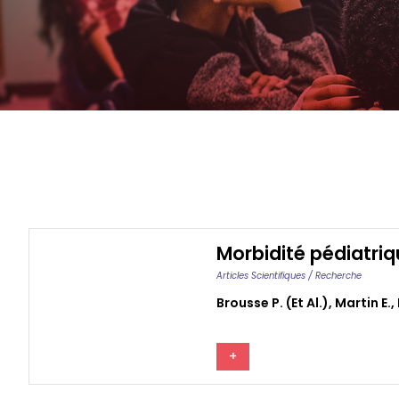
Morbidité pédiatri
Articles Scientifiques / Recherche
Brousse P. (et Al.)
,
Martin E.
,
+