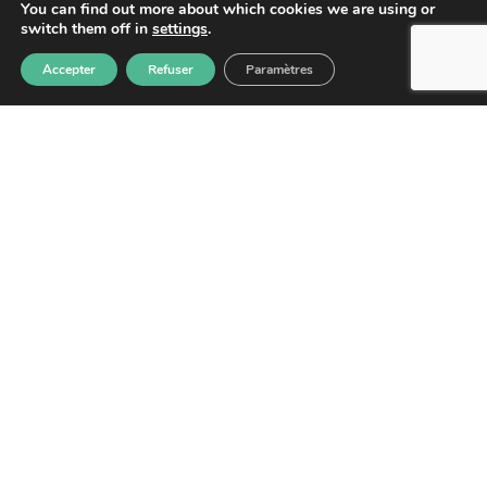
You can find out more about which cookies we are using or
switch them off in
settings
.
Accepter
Refuser
Paramètres
S'abonner
Les informations recueillies à partir de ce formulaire sont
enregistrées et transmises à GPS pour le traitement de votre
message. Aucun autre traitement ne sera effectué avec mes
informations. Vous disposez d'un droit d'accès, de rectification et
d'opposition aux données vous concernant. Vous pouvez vous
désinscrire en accédant au
formulaire de gestion des données
personnelles.
GPS
2026
– Tous droits réservés –
Mentions
légales
–
Politique de confidentialité