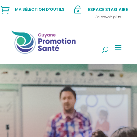

~
MA SÉLECTION D'OUTILS
ESPACE STAGIAIRE
En savoir plus