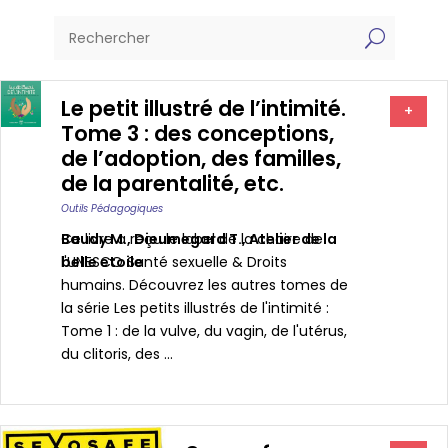
U
Le petit illustré de l’intimité.
+
Tome 3 : des conceptions,
de l’adoption, des familles,
de la parentalité, etc.
Outils Pédagogiques
Baudy M.
Ce livre a reçu le label de la chaire de
,
Dieumegard T.
,
Atelier de la
belle etoile
l'UNESCO Santé sexuelle & Droits
humains. Découvrez les autres tomes de
la série Les petits illustrés de l'intimité :
Tome 1 : de la vulve, du vagin, de l'utérus,
du clitoris, des ...