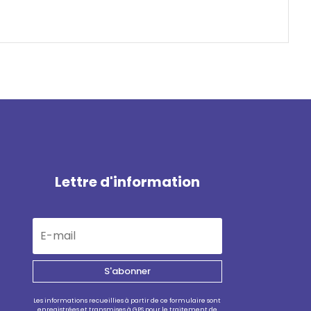
Lettre d'information
S'abonner
Les informations recueillies à partir de ce formulaire sont
enregistrées et transmises à GPS pour le traitement de