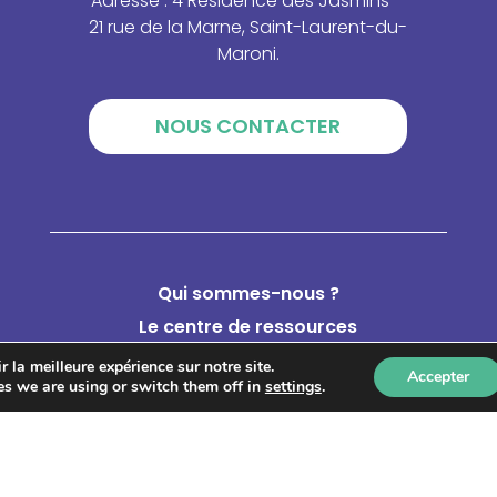
Adresse : 4 Résidence des Jasmins –
21 rue de la Marne, Saint-Laurent-du-
Maroni.
NOUS CONTACTER
Qui sommes-nous ?
Le centre de ressources
Catalogue de formations
 la meilleure expérience sur notre site.
Accepter
s we are using or switch them off in
settings
.
Annuaire des acteurs