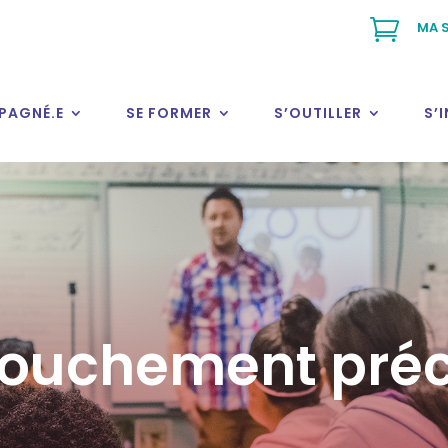

MA S
PAGNÉ.E
SE FORMER
S’OUTILLER
S’
ouchement pré