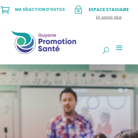

~
MA SÉLECTION D'OUTILS
ESPACE STAGIAIRE
En savoir plus