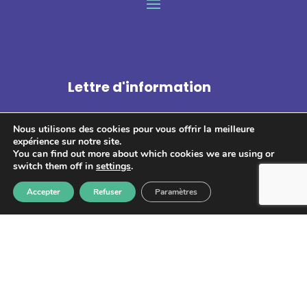
Lettre d'information
Nous utilisons des cookies pour vous offrir la meilleure
expérience sur notre site.
You can find out more about which cookies we are using or
switch them off in
settings
.
S'abonner
Accepter
Refuser
Paramètres
Les informations recueillies à partir de ce formulaire sont
enregistrées et transmises à GPS pour le traitement de votre
message. Aucun autre traitement ne sera effectué avec mes
informations. Vous disposez d'un droit d'accès, de rectification et
d'opposition aux données vous concernant. Vous pouvez vous
désinscrire en accédant au
formulaire de gestion des données
personnelles.