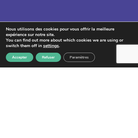
Nous utilisons des cookies pour vous offrir la meilleure
Lettre d'information
expérience sur notre site.
You can find out more about which cookies we are using or
switch them off in
settings
.
Accepter
Refuser
Paramètres
S'abonner
Les informations recueillies à partir de ce formulaire sont
enregistrées et transmises à GPS pour le traitement de votre
message. Aucun autre traitement ne sera effectué avec mes
informations. Vous disposez d'un droit d'accès, de rectification et
d'opposition aux données vous concernant. Vous pouvez vous
désinscrire en accédant au
formulaire de gestion des données
personnelles.