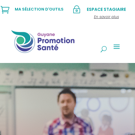

~
MA SÉLECTION D'OUTILS
ESPACE STAGIAIRE
En savoir plus