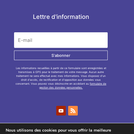
Lettre d'information
S'abonner
Les informations recueillies à partir de ce formulaire sont enregistrées et
transmises à GPS pour le traitement de votre message. Aucun autre
traitement ne sera effectué avec mes informations. Vous disposez d'un
droit d'accès, de rectification et d'opposition aux données vous
concernant. Vous pouvez vous désinscrire en accédant au
formulaire de
gestion des données personnelles.
Nous utilisons des cookies pour vous offrir la meilleure