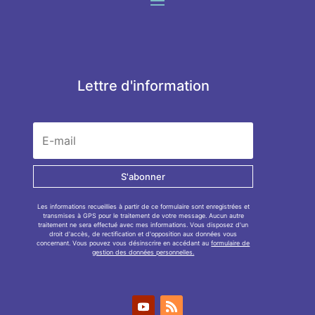
Lettre d'information
S'abonner
Les informations recueillies à partir de ce formulaire sont enregistrées et
transmises à GPS pour le traitement de votre message. Aucun autre
traitement ne sera effectué avec mes informations. Vous disposez d'un
droit d'accès, de rectification et d'opposition aux données vous
concernant. Vous pouvez vous désinscrire en accédant au
formulaire de
gestion des données personnelles.