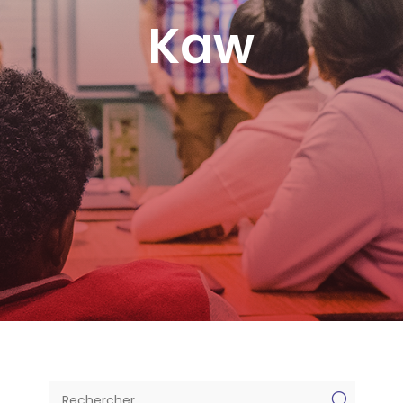
Kaw
U