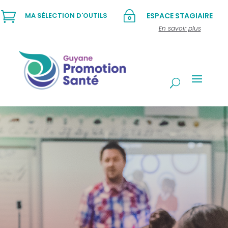

~
MA SÉLECTION D'OUTILS
ESPACE STAGIAIRE
En savoir plus