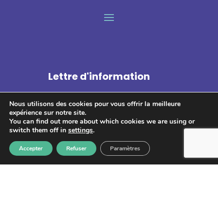
Lettre d'information
Nous utilisons des cookies pour vous offrir la meilleure
expérience sur notre site.
You can find out more about which cookies we are using or
switch them off in
settings
.
S'abonner
Accepter
Refuser
Paramètres
Les informations recueillies à partir de ce formulaire sont
enregistrées et transmises à GPS pour le traitement de votre
message. Aucun autre traitement ne sera effectué avec mes
informations. Vous disposez d'un droit d'accès, de rectification et
d'opposition aux données vous concernant. Vous pouvez vous
désinscrire en accédant au
formulaire de gestion des données
personnelles.